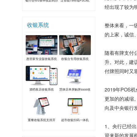
银行合作0费率收款码办
泛智能T9终端PSO机
经出现了较为
理
收银系统
整体来看，一
的上家，诚信
随着有牌支付
惠管家专业版收银系统
收银台专用收银系统
升。对此，建
付牌照同时又
2019年PO
酒吧夜店收银系统
慧徕店单屏触屏saas收
银系统
更加的的减缩
向及中央银行
重餐收银系统支持开
超市收银扫码一体机
1、央行已经
台、手机点餐、验券
迎来新的发展