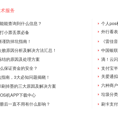
技术服务
功能能查询到什么信息？
个人po
外行看表
补打小票丢票必备
低费率
商谨防掉坑指南！
《雷佳音
卡失败原因分析及解决方法汇总！
中国银联
冻结的原因及处理方案
滴！云闪
怎么保证资金的安全？
支付宝半
关爱通拟
坑指南，3大必知问题揭晓！
半年净利
六种商户
印刷掉墨的三大原因及解决方案
机，一清
垃圾分类
OS机APP下载中心
百万
注册后一直不用有什么影响？
刷卡支付