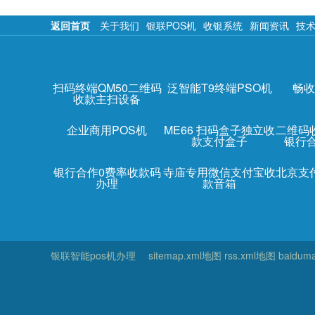
返回首页
关于我们
银联POS机
收银系统
新闻资讯
技
扫码终端QM50二维码
泛智能T9终端PSO机
畅收
收款主扫设备
企业商用POS机
ME66 扫码盒子独立收
二维码
款支付盒子
银行
银行合作0费率收款码
寺庙专用微信支付宝收
北京支
办理
款音箱
银联智能pos机办理
sitemap.xml地图
rss.xml地图
baidum