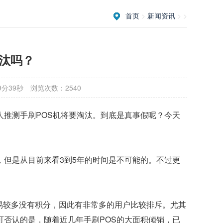
首页
>
新闻资讯
> >
淘汰吗？
9分39秒
浏览次数：2540
人推测手刷POS机将要淘汰。到底是真事假呢？今天
，但是从目前来看3到5年的时间是不可能的。不过更
易较多没有积分，因此有非常多的用户比较排斥。尤其
可否认的是，随着近几年手刷POS的大面积倾销，已