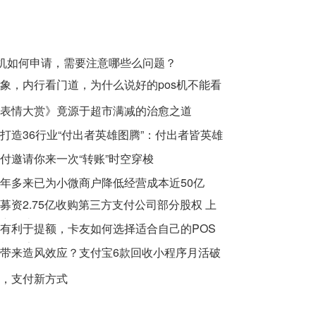
s机如何申请，需要注意哪些么问题？
象，内行看门道，为什么说好的pos机不能看
表情大赏》竟源于超市满减的治愈之道
打造36行业“付出者英雄图腾”：付出者皆英雄
付邀请你来一次“转账”时空穿梭
年多来已为小微商户降低经营成本近50亿
募资2.75亿收购第三方支付公司部分股权 上
润同比降28.07%
有利于提额，卡友如何选择适合自己的POS
机61家
带来造风效应？支付宝6款回收小程序月活破
，支付新方式