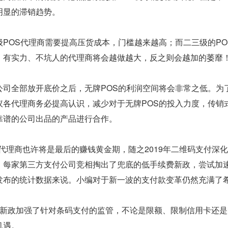
明显的滞销趋势。
级POS代理商需要提高压货成本，门槛越来越高；而二三级的P
、有实力、不坑人的代理商将会越做越大，反之则会越加的萎靡
公司全部放开底价之后，无牌POS的利润空间将会非常之低。为
议各代理商务必提高认识，减少对于无牌POS的投入力度，传销
靠谱的公司出品的产品进行合作。
S机代理商也许将是最后的赚钱黄金期，随之2019年二维码支付
。每家第三方支付公司竞相掏出了兜底的低手续费新政，尝试加速
发布的统计数据来说。小编对于新一波的支付款变革仍然充满了
出新政加强了针对条码支付的监管，不论是限额、限制信用卡还是
机遇。