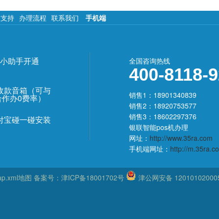
术支持
办理流程
联系我们
手机端
小助手开通
全国咨询热线
400-8118-
收款音箱（可与
销售1：18901340839
合作办0费率）
销售2：18920753577
销售3：18602297376
付宝碰一碰安装
银联智能pos机办理
网址：
http://www.35ra.com
手机端网址：
http://m.35ra.c
ap.xml地图
备案号：
津ICP备18001702号
津公网安备 12010102000