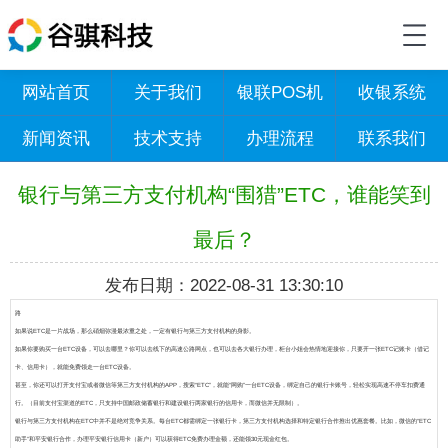
网站首页
关于我们
银联POS机
收银系统
新闻资讯
技术支持
办理流程
联系我们
银行与第三方支付机构“围猎”ETC，谁能笑到
最后？
发布日期：2022-08-31 13:30:10
路
如果说ETC是一片战场
，那么硝烟弥漫最浓重之处，一定有银行与第三方支付机构的身影。
如果你要购买一台ETC设备，可以去哪里？你可以去线下的高速公路网点，也可以去各大银行办理，柜台小姐会热情地迎接你，只要开一张ETC记账卡（借记
卡、信用卡），就能免费领走一台ETC设备。
甚至，你还可以打开支付宝或者微信等第三方支付机构的APP，搜索“ETC”，就能“网购”一台ETC设备，绑定自己的银行卡账号，轻松实现高速不停车扣费通
行。（目前支付宝渠道的ETC，只支持中国邮政储蓄银行和建设银行两家银行的信用卡，而微信并无限制）。
银行与第三方支付机构在ETC中并不是绝对竞争关系。
每台ETC都需绑定一张银行卡，第三方支付机构选择和特定银行合作推出优惠套餐。比如，微信的“ETC
助手”和平安银行合作，办理平安银行信用卡（新户）可以获得ETC免费办理金额，还能领30元现金红包。