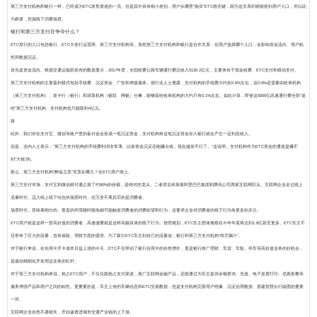
第三方支付机构和银行一样，已经成为ETC发售渠道的一员。
但是其中具有细小差别，用户从哪里“购买”ETC很关键，因为这关系到谁能抢到用户入口，并以此
为桥梁，挖掘线下消费场景。
银行和第三方支付在争夺什么？
ETC发行的入口包括银行、ETC卡发行运营商、第三方支付机构等。虽然第三方支付机构和银行是合作关系，
但用户选择哪个入口，会影响资金流向、用户粘
性和数据沉淀。
首先是资金流向。
根据交通运输部发布的数据显示，2017年度，全国收费公路车辆通行费总收入5130.2亿元，主要来自于现金收费、ETC支付和移动支付。
第三方支付机构的主要盈利模式包括手续费、沉淀资金、广告和增值服务。据行业人士透露，支付机构的手续费大约在0.6%左右，这0.6%还需要由收单机构
（第三方支付机构）、发卡行（银行）和清算机构（银联、网银）分摊，能够留给收单机构的大约只有0.1%左右。如此计算，即使这5000亿高速通行费全部“途
经”第三方支付机构，支付机构也只能获利4亿元。
路
此外，我们存在支付宝、微信等账户里的备付金会形成一笔沉淀资金，支付机构将这笔沉淀资金存入银行就会产生一定利息收入。
但是，业内人士表示：“第三方支付机构的手续费利润非常薄、以前资金沉淀还能赚点钱，现在越发不行了。”
这说明，支付机构作为ETC资金的通道是赚不
到“大钱”的。
那么，第三方支付机构“醉翁之意”究竟在哪儿？在ETC用户身上。
第三方支付市场，支付宝和微信财付通占据了约90%的份额，是绝对的龙头。二者背后依靠着阿里巴巴集团和腾讯公司两家互联网巨头。互联网企业走过线上
流量时代，迈入线上线下结合的场景时代，但万变不离其宗的是消费者。
场景时代，意味着细分的、垂直的环境随时随地都可能触发消费者的消费欲望和行为，这要求企业对消费者的线下行为有更多的关注。
ETC用户就是这样一群高价值的消费者，高速缴费就是这样高频具体的线下行为。按照规划，ETC车主群体规模在今年年底将达到1.8亿甚至更多。ETC车主不
仅带来了巨大的流量，也有保险、理财方面的需求。为了吸引ETC车主到自己的流量池，银行和第三方支付机构“绞尽脑汁”。
对于银行来说
，在信用卡开卡成本日益上涨的今天，
ETC不仅带动了银行信用卡的自然增长，更是银行推广理财、车贷、车险、停车等高价值业务的好机会，
是撬动精细化开发周边业务的杠杆。
对于第三方支付机构来说
，抢占ETC用户，不仅仅能抢占支付渠道，推广互联网金融产品，还能通过为车主提供余额查询、充值、电子发票打印、优惠套餐等
服务增强产品和用户之间的粘性。
更重要的是，车主上传的车辆信息和ETC交易数据，也是支付机构完善用户画像、沉淀信用数据、搭建智慧出行版图的重要
一环。
互联网企业自然不愿错失，开始渗透进城市交通产业链的上下游。