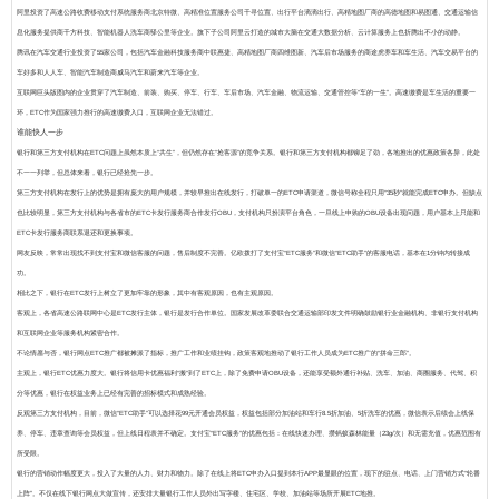
阿里投资了高速公路收费移动支付系统服务商北京特微、高精准位置服务公司千寻位置、出行平台滴滴出行、高精地图厂商的高德地图和易图通、交通运输信
息化服务提供商千方科技、智能机器人洗车商驿公里等企业。旗下子公司阿里云打造的城市大脑在交通大数据分析、云计算服务上也折腾出不小的动静。
腾讯在汽车交通行业投资了55家公司，包括汽车金融科技服务商中联惠捷、高精地图厂商四维图新、汽车后市场服务的商途虎养车和车生活、汽车交易平台的
车好多和人人车、智能汽车制造商威马汽车和蔚来汽车等企业。
互联网巨头版图内的企业贯穿了汽车制造、前装、购买、停车、行车、车后市场、汽车金融、物流运输、交通管控等“车的一生”。高速缴费是车生活的重要一
环，ETC作为国家强力推行的高速缴费入口，互联网企业无法错过。
谁能快人一步
银行和第三方支付机构在ETC问题上虽然本质上“共生”，但仍然存在“抢客源”的竞争关系。银行和第三方支付机构都铆足了劲，各地推出的优惠政策各异，此处
不一一列举，
但总体来看，银行已经抢先一步。
第三方支付机构在发行上的优势是拥有庞大的用户规模，并较早推出在线发行，打破单一的ETC申请渠道，微信号称全程只用“35秒”就能完成ETC申办。但缺点
也比较明显，第三方支付机构与各省市的ETC卡发行服务商合作发行OBU，支付机构只扮演平台角色，一旦线上申购的OBU设备出现问题，用户基本上只能和
ETC卡发行服务商联系退还和更换事项。
网友反映，常常出现找不到支付宝和微信客服的问题，售后制度不完善。亿欧拨打了支付宝“ETC服务”和微信“ETC助手”的客服电话，基本在1分钟内转接成
功。
相比之下，银行在ETC发行上树立了更加牢靠的形象，其中有客观原因，也有主观原因。
客观上，各省高速公路联网中心是ETC发行主体，银行是发行合作单位。
国家发展改革委联合交通运输部印发文件明确鼓励银行业金融机构、非银行支付机构
和互联网企业等服务机构紧密合作。
不论情愿与否，银行网点ETC推广都被摊派了指标，推广工作和业绩挂钩，政策客观地推动了银行工作人员成为ETC推广的“拼命三郎”。
主观上，银行ETC优惠力度大。
银行将信用卡优惠福利“搬”到了ETC上，除了免费申请OBU设备，还能享受额外通行补贴、洗车、加油、商圈服务、代驾、积
分等优惠，银行在权益业务上已经有完善的招标模式和成熟经验。
反观第三方支付机构，目前，微信“ETC助手”可以选择花99元开通会员权益，权益包括部分加油站和车行8.5折加油、5折洗车的优惠，微信表示后续会上线保
养、停车、违章查询等会员权益，但上线日程表并不确定。支付宝“ETC服务”的优惠包括：在线快速办理、攒蚂蚁森林能量（23g/次）和无需充值，优惠范围有
所受限。
银行的营销动作幅度更大，投入了大量的人力、财力和物力。
除了在线上将ETC申办入口提到本行APP最显眼的位置，现下的驻点、电话、上门营销方式“轮番
上阵”。不仅在线下银行网点大做宣传，还安排大量银行工作人员外出写字楼、住宅区、学校、加油站等场所开展ETC地推。