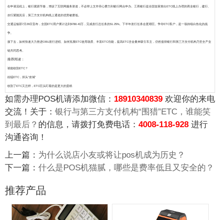
在申请流程上，银行紧跟节奏，增设了互联网服务渠道
，不必带上文件劳心费力到银行网点申办。工商银行是全国首家推出ETC线上办理的商业银行，建行、
农行紧随其后，第三方支付机构线上通道的优势被磨低。
交通运输部7月29日宣布，全国ETC用户累计达到9780.43万，完成发行总任务的51.25%。
下半年发行任务会更艰巨。争夺ETC客户，是一场持续白热化的战
争。
接下去，如何快速大力推进OBU发行进程、如何拓展ETC使用场景、丰富ETC功能，提高ETC含金量来吸引车主，仍然值得银行和第三方支付机构乃至全产业
链共同思考。
推荐阅读：
谁能收割ETC？
凶猛ETC，掉头“攻城”
收割了ETC又怎样，ETC巨头盯着的是更大的蛋糕
如需办理POS机请添加微信：
18910340839
欢迎你的来电
交流！关于：
银行与第三方支付机构“围猎”ETC，谁能笑
到最后？
的信息，请拨打免费电话：
4008-118-928
进行
沟通咨询！
上一篇：
为什么说店小友或将让pos机成为历史？
下一篇：
什么是POS机猫腻，哪些是费率低且又安全的？
推荐产品