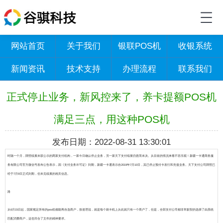
网站首页
关于我们
银联POS机
收银系统
新闻资讯
技术支持
办理流程
联系我们
正式停止业务，新风控来了，养卡提额POS机
满足三点，用这种POS机
发布日期：2022-08-31 13:30:01
时隔一个月，牌照续展未获公示的两家支付机构，一家今日确认停止业务，另一家天下支付续展仍悬而未决。从目前的情况来看不容乐观！新疆一卡通商务服
务有限公司官方微信号发布公告表示，因《支付业务许可证》到期，新疆一卡通表示自2019年7月10日，其已停止预付卡发行和充值业务。
天下支付公司牌照已
经于7月9日正式到期，但未见续展的相关信息。
路
从6月15日起，国家规定所有的pos机都能再自选商户，按道理说，就是每个刷卡机上从此就只有一个商户了，但是，全部支付公司都非常默契的选择了由系统
匹配消费商户，这也符合了文件的精神要求。