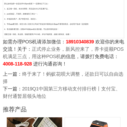
那么如何选择一款适合养卡的pos机呢？一定要有以下几点：
1、是正规一清机，有支付牌照；而且是支付公司直属产品，
2、pos机稳定，不跳码，能够做到三单合一；
3、本地真实商户，商户类型丰富，有积分；
5、手机app要完善；有些小的二清支付公司由于资金技术原因会出现app不要用的情况，会给用户造成一定的困扰
6、售后服务要完善；后期APP或者pos机出现问题，可以及时得到反馈！
需要正规一清机，私信我，智能匹配商户POS机，评论不能回复，感谢大家转发、收藏！
如需办理POS机请添加微信：
18910340839
欢迎你的来电
交流！关于：
正式停止业务，新风控来了，养卡提额POS
机满足三点，用这种POS机
的信息，请拨打免费电话：
4008-118-928
进行沟通咨询！
上一篇：
终于来了！蚂蚁花呗大调整，还款日可以自由选
择
下一篇：
2019Q1中国第三方移动支付排行榜丨支付宝、
财付通暂居领头地位
推荐产品