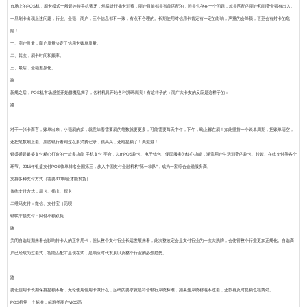
市场上的POS机，刷卡模式一般是连接手机蓝牙，然后进行插卡消费，商户目前都是智能匹配的，但是也存在一个问题，就是匹配的商户和消费金额有出入。
一旦刷卡出现上述问题，行业、金额、商户，三个信息都不一致，有点不合理的。长期使用对信用卡肯定有一定的影响，严重的会降额，甚至会有封卡的危
险！
一、商户质量，商户质量决定了信用卡账单质量。
二、其次，刷卡时间和频率。
三、最后，金额差异化。
路
新规之后，POS机市场感觉开始群魔乱舞了，各种机具开始各种跳码表演！有这样子的：而广大卡友的反应是这样子的：
路
对于一张卡而言，账单出来，小额刷的多，就意味着需要刷的笔数就要更多，可能需要每天中午，下午，晚上都在刷！如此坚持一个账单周期，把账单清空，
还把笔数刷上去。某些银行看到这么多消费记录，很高兴，还给提额了！美滋滋！
银盛通是银盛支付精心打造的一款多功能 手机支付 平台，以mPOS刷卡、电子钱包、便民服务为核心功能，涵盖用户生活消费的刷卡、转账、在线支付等各个
环节。2015年银盛支付POS收单排名全国第三，步入中国支付金融机构“第一梯队”，成为一家综合金融服务商。
支持多种支付方式（需要300押金才能发货）
传统支付方式：刷卡、插卡、挥卡
二维码支付：微信、支付宝（花呗）
银联非接支付：闪付小额双免
路
关闭自选短期来看会影响持卡人的正常用卡，但从整个支付行业长远发展来看，此次整改定会是支付行业的一次大洗牌，会使得整个行业更加正规化。自选商
户已经成为过去式，智能匹配才是现在式，是顺应时代发展以及整个行业的必然趋势。
路
要让信用卡长期保持提额不断，无论使用信用卡做什么，起码的要求就是符合银行系统标准，如果连系统都混不过去，还款再及时提额也很费劲。
POS机第一个标准：
标准类商户MCC码