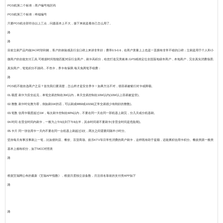
POS机第二个标准：
商户编号地区码
POS机第三个标准：
终端编号
只要POS机全部符合以上三点，问题基本上不大，接下来就是看自己怎么用了。
路
路
目前立刷产品均做24小时秒到账，客户的体验感及行业口碑上来讲非常好；费率0.5-0.6，在商户质量上上也是一直拥有非常不错的口碑；立刷是用于个人和小
微商户的全能支付工具,可根据时间智能匹配对应行业商户，刷卡高积分，给您打造完美账单;GPS精准定位全国落地级市商户，本地商户，完全真实消费场景;
真实商户，笔笔积分不跳码，不伤卡，养卡有保障;每天免两笔手续费：
路
POS机不能自选商户之后？
首先我们要清楚，怎么样才是安全养卡！如果方法不对，很容易被银行封卡或降额。
01.额度
刷卡为安全起见，单笔交易控制在3W以内，单天交易控制在10W以内(10W以上容易被监管)。
02.整数
刷卡时化整为零，例如刷1W的话，可以刷成9950或10150(正常交易很少有刚好的整数)。
03.笔数
信用卡额度超过1W，每次刷卡控制在60%以内，不要在同一天在同一部机器上刷完，分几天或分机器刷。
04.时间
在营业时间内刷卡，一般为上午9点到下午8点半，其余时间请不要刷卡(非营业时间是危险期)。
05.卡片
同一张信用卡一天内不要在同一台机器上刷超过3次，两次之间需要间隔半小时分。
坚持每天有事没事刷上一笔，比如便利店、餐饮、百货商场、娱乐KTV等日常性消费的商户刷卡，这样既有助于提额，还能累积信用卡积分。餐娱类跟一般类
基本上都有积分，如下MCC对照表
路
根据艾瑞网公布的最新《艾瑞APP指数》，根据月度独立设备数，月活排名靠前的支付类APP如下
路
路