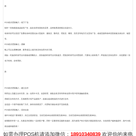
路
POS机代理策略六：线下广告
制作一些海报或者桌贴等广告，贴在你所有朋友的店里，这种效果虽然慢点但是长久。
有条件的可以花些广告费在各种店面比如小型超市、服装店、数码店、理发店、餐馆、洗车店等地方打点宣传广告，或者直接和各种店面老板洽谈合作、铺货
等。
POS机代理策略七：摆摊
晚上可以去摆摊练摊，要养成见人就问有没有信用卡的习惯。
例如：吃饭的时候可以问老板或用餐的人，发快递的时候可以问快递员，理发的时候可以问理发师。只要有人就有客户，即使他们没有信用卡，你也要留一张
名片给他，会有用的。
路
POS机代理策略八：建立合作
和同业人员建立合作关系，如：信用卡卡员、信贷经理、保险业务员等等和有信用卡用户经常接触的群体。
用相互合作的方式，互相推荐介绍产品或客户，或者以提成奖励的方式进行合作。
这也是一个很不错的推广方式，操作好的情况下，代理每天都会有送不完的机器。
POS机代理策略八：坚持去做
做POS机是个要有毅力，持之以恒的职业。当你完成100台就很容易完成200台，当你完成200台就很容易完成300台。
前期勤劳辛苦一点，先展业并积累出一定的客户量，同时一定要把售后服务也做好，因为老客户转介绍的力量是很强大的。当你的客户越来越多时，装POS机
就会越来越容易！
如需办理POS机请添加微信：
18910340839
欢迎你的来电