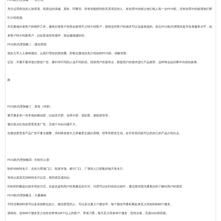
POS机代理策略一：转介绍
充分运用身边的人脉资源，找身边的亲戚、朋友、同事等。所有你能想到的关系亲近的人，有信用卡的就让他们每人装一台POS机，没有信用卡的就请他们帮
忙介绍资源。
并且要做好老客户的维护工作，服务好老客户自然会获得不少转介绍客户，获得这些客户的成本可以说是很低的。各位POS机代理商应提升自身服务水平，由
老客户转介绍新客户，以此形成良性循环，就会越做越轻松。
POS机代理策略二：微信营销
现在几乎人人都有微信，认真打理你的朋友圈，和每位微信好友介绍你的POS机，讲解优势。
记住，尽量不要对他们群发广告，要针对不同的人说不同的话。找准用户的需求点，根据用户的需求进行产品推荐，这样将会起到事半功倍的效果。
路
POS机代理策略三：群发（对群）
要尽量多加一些本地的微信群，比如支付群、信用卡群、贷款群、保险群等等。
偶尔发点红包在群里发发广告。完成个10台问题不大。
在微信群里发产品广告不要太频繁，否则将有很大几率被群主踢出群聊。经常和群友互动，在不经意间就可以把自己的产品介绍出去。
POS机代理策略四：扫街扫人群
制作2000张名片，去各大商场门口、批发市场、银行门口、广场等人口密集的地方发名片。
等你认真发完2000张名片以后，很容易完成20台。
扫街和扫楼是比较辛苦的方式，但是也是和用户距离最近的方式，代理可以在扫街的过程中，通过面对面沟通更好的了解到用户的需求。
POS机代理策略五：大量爆粉
平时没事的时候可以多添加附近的人、微信群里的人。可以多注册几个微信号，每个微信号要积累起来至少添加到5000个微友。
请相信，这5000个微友至少会给你带来100个以上的客户。养成习惯，每天至少添加30个微友，坚持去做，完成10台很容易。