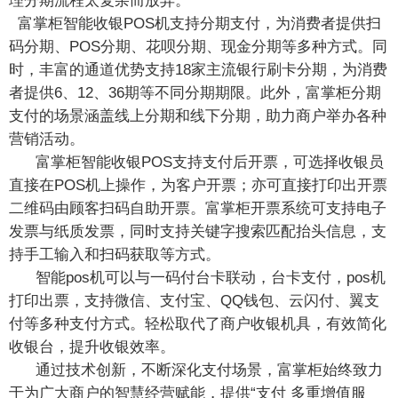
理分期流程太复杂而放弃。
富掌柜智能收银POS机支持分期支付，为消费者提供扫
码分期、POS分期、花呗分期、现金分期等多种方式。同
时，丰富的通道优势支持18家主流银行刷卡分期，为消费
者提供6、12、36期等不同分期期限。此外，富掌柜分期
支付的场景涵盖线上分期和线下分期，助力商户举办各种
营销活动。
富掌柜智能收银POS支持支付后开票，可选择收银员
直接在POS机上操作，为客户开票；亦可直接打印出开票
二维码由顾客扫码自助开票。富掌柜开票系统可支持电子
发票与纸质发票，同时支持关键字搜索匹配抬头信息，支
持手工输入和扫码获取等方式。
智能pos机可以与一码付台卡联动，台卡支付，pos机
打印出票，支持微信、支付宝、QQ钱包、云闪付、翼支
付等多种支付方式。轻松取代了商户收银机具，有效简化
收银台，提升收银效率。
通过技术创新，不断深化支付场景，富掌柜始终致力
于为广大商户的智慧经营赋能，提供“支付 多重增值服