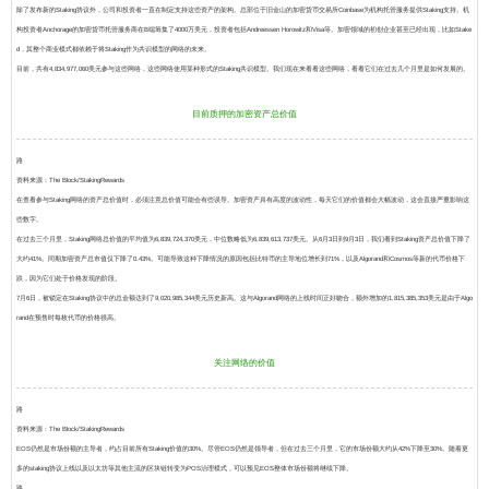
除了发布新的Staking协议外，公司和投资者一直在制定支持这些资产的架构。总部位于旧金山的加密货币交易所Coinbase为机构托管服务提供Staking支持。机
构投资者Anchorage的加密货币托管服务商在B端筹集了4000万美元，投资者包括Andreessen Horowitz和Visa等。加密领域的初创企业甚至已经出现，比如Stake
d，其整个商业模式都依赖于将Staking作为共识模型的网络的未来。
目前，共有4,834,977,060美元参与这些网络，这些网络使用某种形式的Staking共识模型。我们现在来看看这些网络，看看它们在过去几个月里是如何发展的。
目前质押的加密资产总价值
路
资
料来源：
The Block/StakingRewards
在查看参与Staking网络的资产总价值时，必须注意总价值可能会有些误导。加密资产具有高度的波动性，每天它们的价值都会大幅波动，这会直接严重影响这
些数字。
在过去三个月里，Staking网络总价值的平均值为6,839,724,370美元，中位数略低为6,839,613,737美元。从6月3日到9月3日，我们看到Staking资产总价值下降了
大约41%。同期加密资产总市值仅下降了0.43%。可能导致这种下降情况的原因包括比特币的主导地位增长到71%，以及Algorand和Cosmos等新的代币价格下
跌，因为它们处于价格发现的阶段。
7月6日，被锁定在Staking协议中的总金额达到了9,020,985,344美元历史新高。这与Algorand网络的上线时间正好吻合，额外增加的1,815,385,353美元是由于Algo
rand在预售时每枚代币的价格很高。
关注网络的价值
路
资
料来源：
The Block/StakingRewards
EOS仍然是市场份额的主导者，约占目前所有Staking价值的30%。
尽管EOS仍然是领导者，但在过去三个月里，它的市场份额大约从42%下降至30%。随着更
多的staking协议上线以及以太坊等其他主流的区块链转变为POS治理模式，可以预见EOS整体市场份额将继续下降。
路