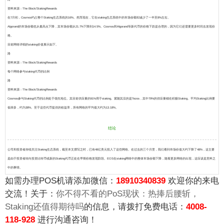
资
料来源：
The Block/StakingRewards
在7月初，Cosmos约占整个Staking生态系统的16%。然而现在，它在staking生态系统中的市场份额却减少了一半至8%左右。
Algorand的市场份额也从最高点下降，其市场份额从21.7%下降到14.5%。Cosmos和Algorand等新代币的价格下跌是合理的，因为它们还需要更多时间去发现价
格。
目前网络详细的staking价值展示如下。
路
资
料来源：
The Block/StakingRewards
每个网络参与staking代币的比例
路
资
料来源：
The Block/StakingRewards
Cosmos参与Staking代币的比例处于领先地位。其目前供应量的91%用于staking。紧随其后的是Tezos，其中79%的供应量都在积极Staking。平均Staking比例要
低得多，约为38%。至于这些代币提供的收益率，所有网络的平均值大约为13.18%。
结论
公司和投资者持续关注Staking生态系统，截至本文撰写之时，已有48亿美元投入了这些网络。在过去的三个月里，我们看到市场价值大约下降了48%，这主要
是由于投资者转向投资比特币或新的Staking代币正处在早期价格发现阶段。EOS在staking网络中的整体市场份额下降，随着更多网络的出现，这应该是意料之
中的事情。
如需办理POS机请添加微信：
18910340839
欢迎你的来电
交流！关于：
你不得不看的PoS现状：热捧后腰斩，
Staking还值得期待吗
的信息，请拨打免费电话：
4008-
118-928
进行沟通咨询！