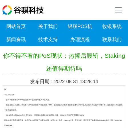
网站首页
关于我们
银联POS机
收银系统
新闻资讯
技术支持
办理流程
联系我们
你不得不看的PoS现状：热捧后腰斩，Staking
还值得期待吗
发布日期：2022-08-31 13:28:14
路
本文核心内容
・公司和投资者在Staking生态系统中已经陆续投入48亿美元。
・在过去的三个月里，我们看到参与质押的资产价值下降了48%，这主要是因为投资者的资金逃向比特币以及新的Staking代币价格下跌，这些新的staking仍处
于价格发现阶段。
・EOS曾经占到Staking总价值的42%，但随着越来越多的POS网络上线，EOS占比现在已经下降到约30%。
区块链生态系统发展迅速，并且还在持续不断产生新的叙事。在过去的一年里，Staking协议一直是热点。我们见证了备受期待的Staking协议上线，如Cosmos
和Algorand。