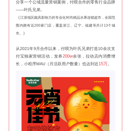
分享一个公域流量营销案例，付呗合作的零售行业品牌
——叶氏兄弟。
（
江浙地区颇具影响力的专业化时尚精品水果连锁超市，全国范
围内拥有近200家门店，覆盖浙江、辽宁、福建等共计13个城
）
市。
从2021年9月合作以来，付呗为叶氏兄弟打造10余次支
200w
付宝独家营销活动，发券
余张，拉动店内消费增
15万
长，小程序MAU（月活跃用户数量）也达到近
。