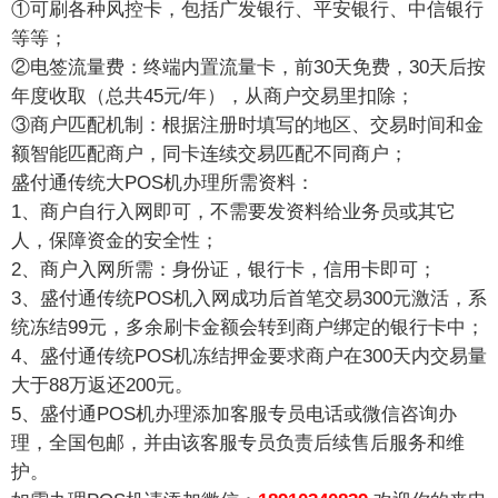
①可刷各种风控卡，包括广发银行、平安银行、中信银行
等等；
②电签流量费：终端内置流量卡，前30天免费，30天后按
年度收取（总共45元/年），从商户交易里扣除；
③商户匹配机制：根据注册时填写的地区、交易时间和金
额智能匹配商户，同卡连续交易匹配不同商户；
盛付通传统大POS机办理所需资料：
1、商户自行入网即可，不需要发资料给业务员或其它
人，保障资金的安全性；
2、商户入网所需：身份证，银行卡，信用卡即可；
3、盛付通传统POS机入网成功后首笔交易300元激活，系
统冻结99元，多余刷卡金额会转到商户绑定的银行卡中；
4、盛付通传统POS机冻结押金要求商户在300天内交易量
大于88万返还200元。
5、盛付通POS机办理添加客服专员电话或微信咨询办
理，全国包邮，并由该客服专员负责后续售后服务和维
护。