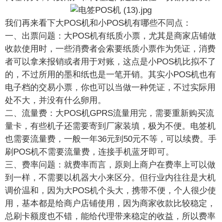
我们再来看下大POS机和小POS机有哪些不同点：
一、出票问题：大POS机有纸质小票，尤其是商家店铺做
收款使用时，一些消费者会索要纸质小票作为凭证，消费
者可以拿来报销或者用于对账，这点是小POS机比拟不了
的，不过所用的墨和纸也是一笔开销。其实小POS机也有
电子档的交易小票，你也可以当做一种凭证，不过实际用
处不大，并没有什么卵用。
二、流量费：大POS机GPRS流量用完，需要重新购买流
量卡，有些机子还需要寄到厂家装填，极为不便。电签机
也需要流量费，一般一年36元到50元不等，可以续费。手
刷POS机不需要流量费，连接手机蓝牙即可。
三、费率问题：就费率而言，原则上商户在费率上可以做
到一样，不需要以机器大小来区分。但行业内往往是大机
调价温和，因为大POS机个头大，携带不便，个人很少使
用，基本都是给商户店铺使用，因为商家收款比较稳定，
总刷卡额度也不错，能给代理带来稳定的收益，所以费率