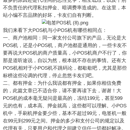
最多的原因还是代理间的恶性竞争，相互诋毁，以及个别
不负责任的代理私扣押金、暗调费率造成的。在这里，本
站小编不言品牌的好坏，卡友们自有判断。
我们来看下大POS机与小POS机有哪些相同点：
一、商户池相同：同一家支付公司旗下的产品，无论是大
POS机，还是小POS机，商户池都是通用的，一些卡友不
要再说大POS机的商户质量高，小POS机商户不行了，你
那是道听途说，自以为然，根本就不存在的事情。还有大
POS机相对于小POS机不跳码论，都歇歇吧，尤其是那些
标榜这些论调的代理，停止忽悠卡友们吧。
二、都有押金：为什么我说都有押金，如果你相信免费
的，此篇文章已不适合你，请不要再读下去，谢谢！大
POS机的成本毫无疑问是最高的，冻结199元，甚至599
元的也有，成本高、押金就高，这些都可以理解。小POS
机中，手刷机押金要少些，基本不超过99元，电签机一般
在99元到299元之间。押金的多少和支付公司的规定以及
代理有关，只要用户和代理之间建立信任一切都好解决。